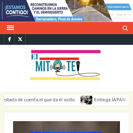
Saltar
al
contenido
Buscar
Facebook
Twitter
E
La vers
sarcást
MIT
de l
informa
 de cuenta el que da el susto
Entrega JAPAM restauración