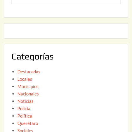
o
6
,
2
2
2
0
,
2
2
6
0
2
Categorías
6
Destacadas
Locales
Municipios
Nacionales
Noticias
Policía
Política
Querétaro
Sociales