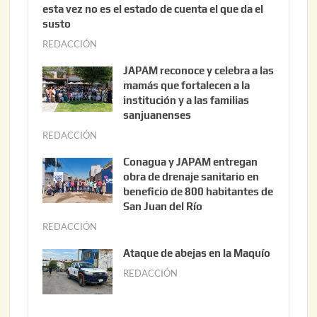
esta vez no es el estado de cuenta el que da el
susto
REDACCIÓN
a
g
JAPAM reconoce y celebra a las
o
mamás que fortalecen a la
s
institución y a las familias
t
sanjuanenses
o
REDACCIÓN
j
3
u
Conagua y JAPAM entregan
,
n
obra de drenaje sanitario en
2
i
beneficio de 800 habitantes de
0
o
San Juan del Río
2
3
REDACCIÓN
j
6
0
u
Ataque de abejas en la Maquío
,
n
REDACCIÓN
m
2
i
a
0
o
y
2
2