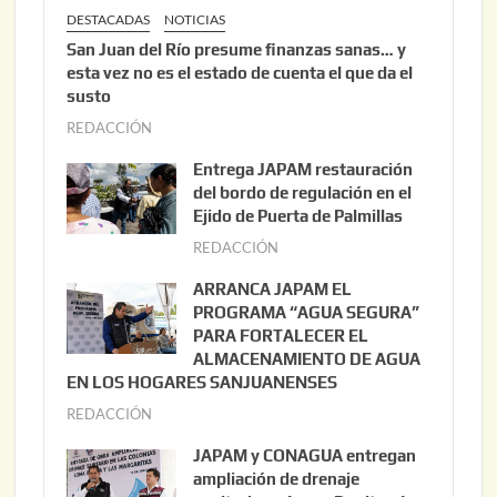
DESTACADAS
NOTICIAS
San Juan del Río presume finanzas sanas… y
esta vez no es el estado de cuenta el que da el
susto
REDACCIÓN
a
g
Entrega JAPAM restauración
o
del bordo de regulación en el
s
Ejido de Puerta de Palmillas
t
REDACCIÓN
j
o
u
ARRANCA JAPAM EL
3
l
PROGRAMA “AGUA SEGURA”
,
i
PARA FORTALECER EL
2
ALMACENAMIENTO DE AGUA
o
0
EN LOS HOGARES SANJUANENSES
2
2
REDACCIÓN
j
2
6
u
,
JAPAM y CONAGUA entregan
l
2
ampliación de drenaje
i
0