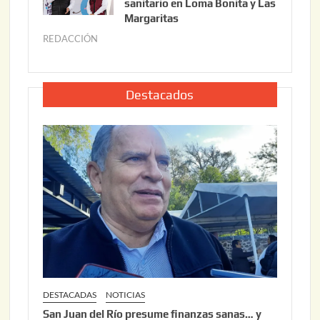
sanitario en Loma Bonita y Las
o
Margaritas
2
2
6
REDACCIÓN
j
2
u
,
l
2
i
Destacados
0
o
2
2
6
2
,
2
0
2
6
DESTACADAS
NOTICIAS
San Juan del Río presume finanzas sanas… y