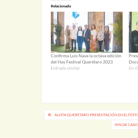
Relacionado
Confirma Luis Nava la octava edición
Pres
del Hay Festival Querétaro 2023
Docu
Entrada similar
En «
Navegación
ALISTA QUERÉTARO PRESENTACIÓN EN EL FES
de
90% DE CASO
entradas