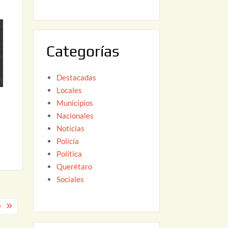
6
,
2
0
Categorías
2
6
Destacadas
Locales
Municipios
Nacionales
Noticias
Policía
Política
Querétaro
Sociales
O