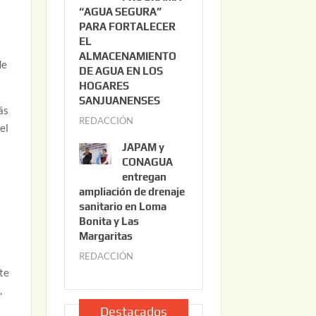
“AGUA SEGURA”
o
6
PARA FORTALECER
2
EL
2
ALMACENAMIENTO
de
,
DE AGUA EN LOS
2
HOGARES
0
SANJUANENSES
ás
2
REDACCIÓN
j
el
6
u
JAPAM y
l
CONAGUA
i
entregan
ampliación de drenaje
o
sanitario en Loma
2
Bonita y Las
2
Margaritas
,
REDACCIÓN
j
2
ite
u
0
,
l
2
i
Destacados
6