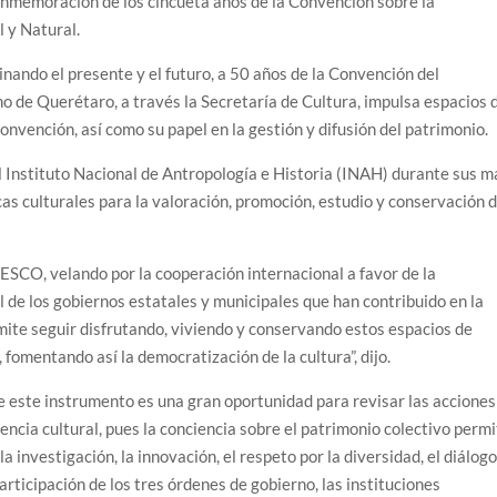
conmemoración de los cincueta años de la Convención sobre la
l y Natural.
nando el presente y el futuro, a 50 años de la Convención del
o de Querétaro, a través la Secretaría de Cultura, impulsa espacios 
Convención, así como su papel en la gestión y difusión del patrimonio.
el Instituto Nacional de Antropología e Historia (INAH) durante sus m
icas culturales para la valoración, promoción, estudio y conservación d
ESCO, velando por la cooperación internacional a favor de la
 el de los gobiernos estatales y municipales que han contribuido en la
mite seguir disfrutando, viviendo y conservando estos espacios de
 fomentando así la democratización de la cultura”, dijo.
de este instrumento es una gran oportunidad para revisar las acciones
rencia cultural, pues la conciencia sobre el patrimonio colectivo perm
 investigación, la innovación, el respeto por la diversidad, el diálogo
articipación de los tres órdenes de gobierno, las instituciones