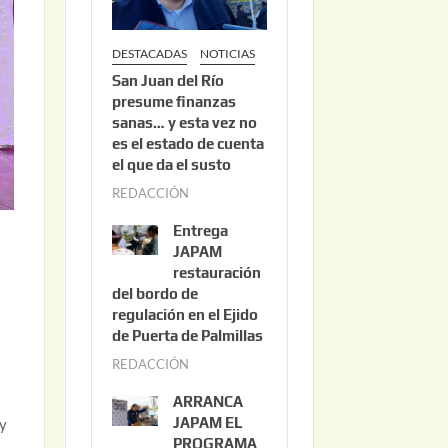
DESTACADAS
NOTICIAS
San Juan del Río
presume finanzas
sanas… y esta vez no
es el estado de cuenta
el que da el susto
REDACCIÓN
a
g
Entrega
o
JAPAM
s
restauración
del bordo de
t
regulación en el Ejido
o
de Puerta de Palmillas
3
REDACCIÓN
j
,
u
2
ARRANCA
l
0
JAPAM EL
 y
i
PROGRAMA
2