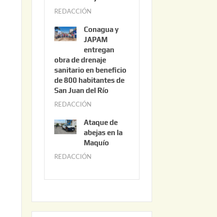
3
REDACCIÓN
j
,
u
2
Conagua y
n
0
JAPAM
i
entregan
2
obra de drenaje
o
6
sanitario en beneficio
3
de 800 habitantes de
0
San Juan del Río
,
REDACCIÓN
j
2
u
0
Ataque de
n
abejas en la
2
i
Maquío
6
o
REDACCIÓN
m
2
a
,
y
2
o
0
2
2
2