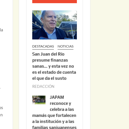
o
2
2
,
la
2
0
DESTACADAS
NOTICIAS
2
San Juan del Río
6
presume finanzas
sanas… y esta vez no
es el estado de cuenta
el que da el susto
REDACCIÓN
a
r
g
JAPAM
o
reconoce y
os
s
celebra a las
en
mamás que fortalecen
t
a la institución y a las
o
familias sanjuanenses