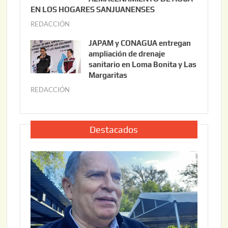
0
EN LOS HOGARES SANJUANENSES
2
2
REDACCIÓN
j
2
6
u
,
JAPAM y CONAGUA entregan
l
2
ampliación de drenaje
i
0
sanitario en Loma Bonita y Las
o
Margaritas
2
2
6
REDACCIÓN
j
2
u
,
l
2
i
Destacados
0
o
2
2
6
2
,
2
0
2