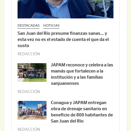
6
DESTACADAS
NOTICIAS
San Juan del Río presume finanzas sanas… y
esta vez no es el estado de cuenta el que da el
susto
REDACCIÓN
a
g
JAPAM reconoce y celebra a las
o
mamás que fortalecen a la
s
institución y a las familias
t
sanjuanenses
o
REDACCIÓN
j
3
u
Conagua y JAPAM entregan
,
n
obra de drenaje sanitario en
2
i
beneficio de 800 habitantes de
0
o
San Juan del Río
2
3
REDACCIÓN
j