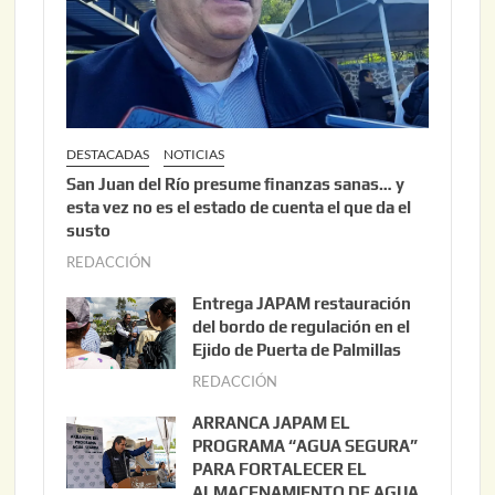
DESTACADAS
NOTICIAS
San Juan del Río presume finanzas sanas… y
esta vez no es el estado de cuenta el que da el
susto
REDACCIÓN
a
g
Entrega JAPAM restauración
o
del bordo de regulación en el
s
Ejido de Puerta de Palmillas
t
REDACCIÓN
j
o
u
ARRANCA JAPAM EL
3
l
PROGRAMA “AGUA SEGURA”
,
i
PARA FORTALECER EL
2
ALMACENAMIENTO DE AGUA
o