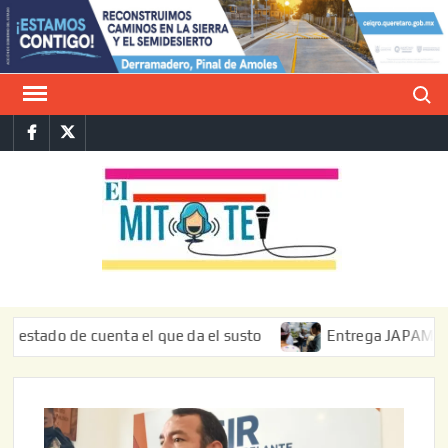
Saltar
al
contenido
Buscar
Facebook
Twitter
E
La vers
sarcást
MIT
de l
informa
do de cuenta el que da el susto
Entrega JAPAM restauraci