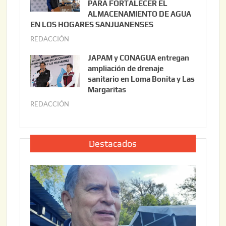
i
PARA FORTALECER EL
2
ALMACENAMIENTO DE AGUA
o
0
EN LOS HOGARES SANJUANENSES
2
2
REDACCIÓN
j
2
6
u
,
JAPAM y CONAGUA entregan
l
2
ampliación de drenaje
i
0
sanitario en Loma Bonita y Las
o
Margaritas
2
2
6
REDACCIÓN
j
2
u
,
l
2
i
Destacados
0
o
2
2
6
2
,
2
0