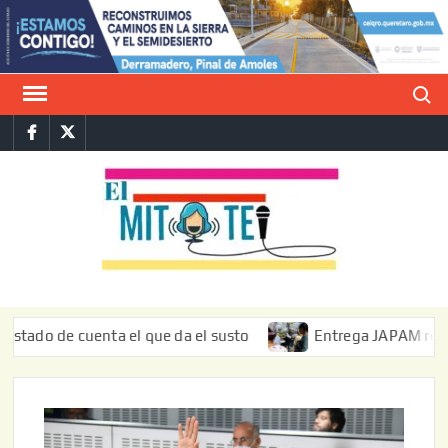
Saltar
al
contenido
Buscar
Facebook
Twitter
E
La vers
sarcást
MIT
de l
informa
 de cuenta el que da el susto
Entrega JAPAM restauración