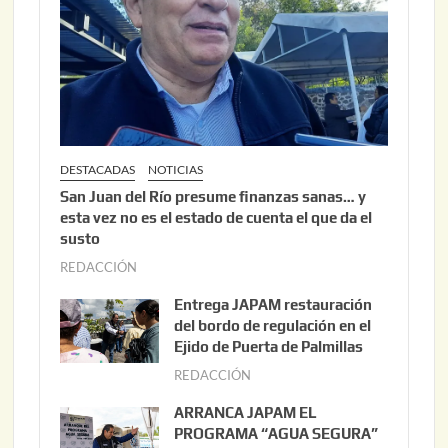
DESTACADAS
NOTICIAS
San Juan del Río presume finanzas sanas… y
esta vez no es el estado de cuenta el que da el
susto
REDACCIÓN
a
g
Entrega JAPAM restauración
o
del bordo de regulación en el
s
Ejido de Puerta de Palmillas
t
REDACCIÓN
j
o
u
ARRANCA JAPAM EL
3
l
PROGRAMA “AGUA SEGURA”
,