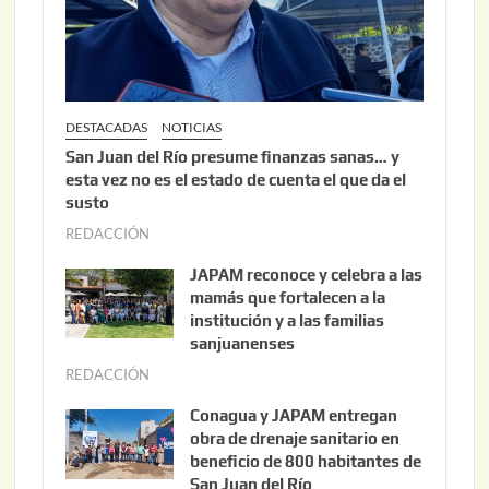
2
6
DESTACADAS
NOTICIAS
San Juan del Río presume finanzas sanas… y
esta vez no es el estado de cuenta el que da el
susto
REDACCIÓN
a
g
JAPAM reconoce y celebra a las
o
mamás que fortalecen a la
s
institución y a las familias
t
sanjuanenses
o
REDACCIÓN
j
3
u
Conagua y JAPAM entregan
,
n
obra de drenaje sanitario en
2
i
beneficio de 800 habitantes de
0
o
San Juan del Río