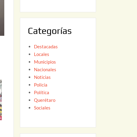
6
,
2
0
Categorías
2
6
Destacadas
Locales
Municipios
Nacionales
Noticias
Policía
Política
Querétaro
Sociales