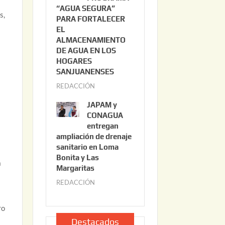
“AGUA SEGURA”
o
6
s,
PARA FORTALECER
2
EL
2
ALMACENAMIENTO
,
DE AGUA EN LOS
2
HOGARES
0
SANJUANENSES
2
REDACCIÓN
j
6
u
JAPAM y
l
CONAGUA
i
entregan
ampliación de drenaje
o
sanitario en Loma
2
Bonita y Las
2
a
Margaritas
,
REDACCIÓN
j
2
u
0
l
ro
2
i
Destacados
6