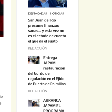
DESTACADAS
NOTICIAS
San Juan del Río
presume finanzas
sanas… y esta vez no
es el estado de cuenta
el que da el susto
REDACCIÓN
a
g
Entrega
o
JAPAM
s
restauración
del bordo de
t
regulación en el Ejido
o
de Puerta de Palmillas
3
REDACCIÓN
j
,
ia
u
2
ARRANCA
e
l
0
JAPAM EL
i
PROGRAMA
2