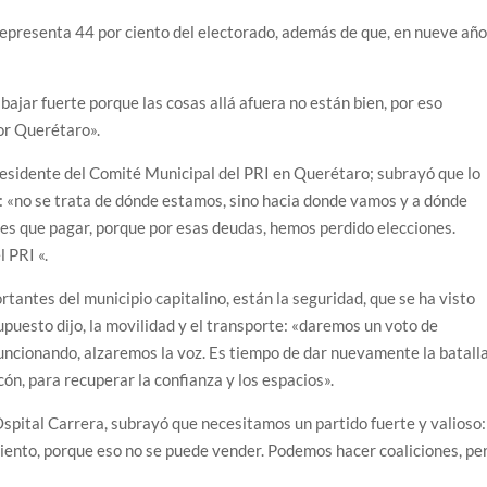
epresenta 44 por ciento del electorado, además de que, en nueve año
ajar fuerte porque las cosas allá afuera no están bien, por eso
or Querétaro».
residente del Comité Municipal del PRI en Querétaro; subrayó que lo
a: «no se trata de dónde estamos, sino hacia donde vamos y a dónde
s que pagar, porque por esas deudas, hemos perdido elecciones.
 PRI «.
tantes del municipio capitalino, están la seguridad, que se ha visto
upuesto dijo, la movilidad y el transporte: «daremos un voto de
funcionando, alzaremos la voz. Es tiempo de dar nuevamente la batall
cón, para recuperar la confianza y los espacios».
 Ospital Carrera, subrayó que necesitamos un partido fuerte y valioso:
miento, porque eso no se puede vender. Podemos hacer coaliciones, pe