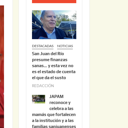
o
2
2
,
2
0
DESTACADAS
NOTICIAS
2
San Juan del Río
6
presume finanzas
sanas… y esta vez no
es el estado de cuenta
el que da el susto
REDACCIÓN
a
g
JAPAM
o
reconoce y
s
celebra a las
mamás que fortalecen
t
a la institución y a las
o
familias sanjuanenses