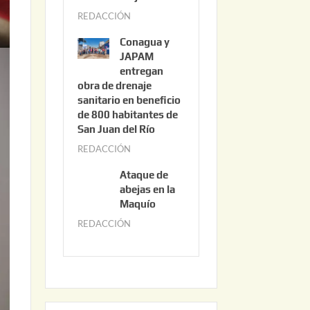
3
REDACCIÓN
j
,
u
2
Conagua y
n
0
JAPAM
i
entregan
2
obra de drenaje
o
6
sanitario en beneficio
3
de 800 habitantes de
0
San Juan del Río
,
REDACCIÓN
j
2
u
0
Ataque de
n
abejas en la
2
i
Maquío
6
o
REDACCIÓN
m
2
a
,
y
2
o
0
2
2
2