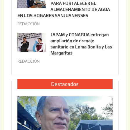
i
PARA FORTALECER EL
2
ALMACENAMIENTO DE AGUA
o
0
EN LOS HOGARES SANJUANENSES
2
2
REDACCIÓN
j
2
6
u
,
JAPAM y CONAGUA entregan
l
2
ampliación de drenaje
i
0
sanitario en Loma Bonita y Las
o
Margaritas
2
2
6
REDACCIÓN
j
2
u
,
l
2
i
Destacados
0
o
2
2
6
2
,
2
0