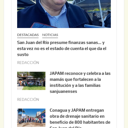
2
6
DESTACADAS
NOTICIAS
San Juan del Río presume finanzas sanas… y
esta vez no es el estado de cuenta el que da el
susto
REDACCIÓN
a
g
JAPAM reconoce y celebra a las
o
mamás que fortalecen a la
s
institución y a las familias
t
sanjuanenses
o
REDACCIÓN
j
3
u
Conagua y JAPAM entregan
,
n
obra de drenaje sanitario en
2
i
beneficio de 800 habitantes de
0
o