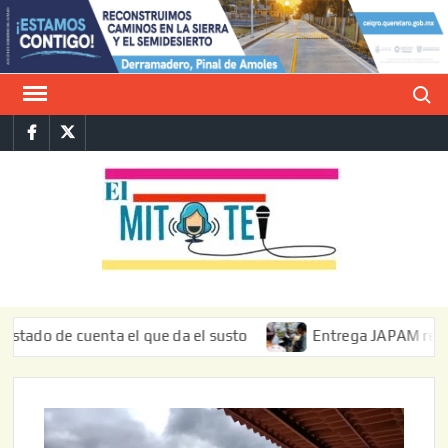
Saltar
al
contenido
Buscar
Facebook
Twitter
E
La vers
sarcást
MIT
de l
informa
 de cuenta el que da el susto
Entrega JAPAM restauración