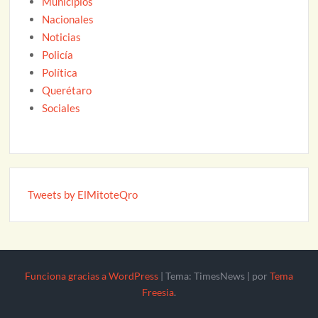
Municipios
Nacionales
Noticias
Policía
Política
Querétaro
Sociales
Tweets by ElMitoteQro
Funciona gracias a WordPress
|
Tema: TimesNews
|
por
Tema
Freesia
.