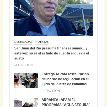
DESTACADAS
NOTICIAS
San Juan del Río presume finanzas sanas… y
esta vez no es el estado de cuenta el que da el
susto
REDACCIÓN
a
g
Entrega JAPAM restauración
o
del bordo de regulación en el
s
Ejido de Puerta de Palmillas
t
REDACCIÓN
j
o
u
ARRANCA JAPAM EL
3
l
PROGRAMA “AGUA SEGURA”
,