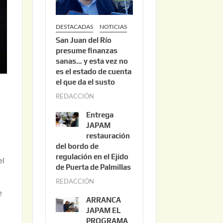
DESTACADAS
NOTICIAS
San Juan del Río
presume finanzas
sanas… y esta vez no
es el estado de cuenta
el que da el susto
REDACCIÓN
a
g
Entrega
o
JAPAM
s
restauración
del bordo de
t
regulación en el Ejido
o
el
de Puerta de Palmillas
3
REDACCIÓN
j
,
e
u
2
ARRANCA
l
0
JAPAM EL
i
PROGRAMA
2