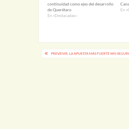
continuidad como ejes del desarrollo
Can
de Querétaro
En «
En «Destacadas»
Navegación
PREVENIR, LA APUESTA MÁS FUERTE WN SEGU
de
entradas