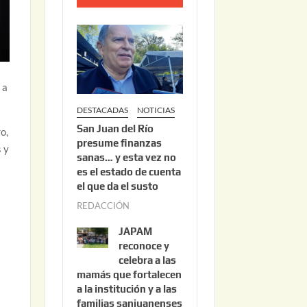
o
2
2
,
2
 a
0
DESTACADAS
NOTICIAS
2
San Juan del Río
6
o,
presume finanzas
s y
sanas… y esta vez no
es el estado de cuenta
el que da el susto
REDACCIÓN
a
g
JAPAM
o
reconoce y
s
celebra a las
mamás que fortalecen
t
a la institución y a las
o
familias sanjuanenses