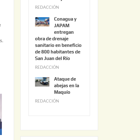
3
REDACCIÓN
j
,
u
2
Conagua y
n
0
e
JAPAM
i
entregan
2
obra de drenaje
o
6
s.
sanitario en beneficio
3
de 800 habitantes de
0
San Juan del Río
,
REDACCIÓN
j
2
u
0
Ataque de
n
abejas en la
2
i
Maquío
6
o
REDACCIÓN
m
2
a
,
y
2
o
0
2
2
2