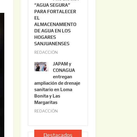
“AGUA SEGURA”
o
6
PARA FORTALECER
2
EL
2
ALMACENAMIENTO
,
DE AGUA EN LOS
2
HOGARES
0
SANJUANENSES
2
REDACCIÓN
j
6
u
JAPAM y
l
CONAGUA
i
entregan
ampliación de drenaje
o
sanitario en Loma
2
Bonita y Las
2
Margaritas
,
REDACCIÓN
j
2
u
0
l
2
i
Destacados
6