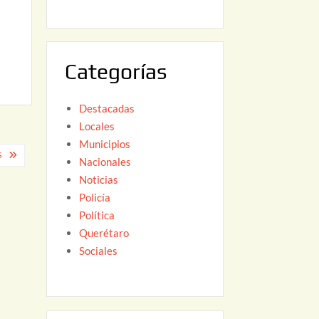
6
,
2
0
Categorías
2
6
Destacadas
Locales
Municipios
S
Nacionales
Noticias
Policía
Política
Querétaro
Sociales