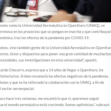
uciones como la Universidad Aeronáutica en Querétaro (UNAQ), se
Aernnova en los proyectos que se pongan en marcha y que contribuyan
onómica, tras los efectos de la pandemia por COVID-19.
pleos, vino también gente de la Universidad Aeronáutica en Querétar
estos, listos y dispuestos para poner una gran cantidad de muchacho
cesidades, sus investigaciones en esta universidad”, apuntó.
cardo Chocarro, expresó que a 14 años de llegar a Querétaro, los
isfactorios. Si bien reconoció los efectos negativos de la pandemia,
ones y que se ha reforzado la colaboración con la UNAQ, a fin de
l sector aeroespacial.
taro hace tres semanas, me encantó lo que vi, queremos seguir
ue el mundo aeronáutico está creciendo. Somos optimistas”, subrayó.